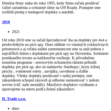
História firmy siaha do roku 1995, kedy firma začala predávať
ťažné zariadenia a ochranné rámy na Off Roady. Postupne sme
rozšírili predaj o tuningové doplnky a autohifi.
2010
2021
Od roku 2010 sme sa začali špecializovať iba na doplnky pre 4x4 a
predovšetkým na pick upy. Dnes sídlime vo vlastných exkluzívnych
priestoroch a aj vďaka našim zamestnancom sme sa stali jednou z
najväčších firiem s doplnkami pre pick upy na Slovensku. Sortiment
ponúkaného tovaru sa každoročne rozširuje. K pôvodnému
nosnému programu - nerezovým ochranným rámom pribudli
doplnky pre pick up, ako sú nadstavby /hardtopy/, kryty ložnej
plochy , vodotesné rolety , navijáky, osvetlenie a ďalšie
doplnky. Všetky doplnky predávané v našej predajni, sme
zákazníkom schopní zároveň aj odborne namontovať v našom
servise (viď. naše montáže). Množstvo doplnkov vyrábame a
upravujeme na mieru podľa želaní zákazníkov.
IL Trade s.r.o.
dnes