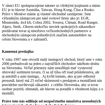
V rámci EU spolupracujeme takmer so všetkými krajinami a mimo
EU je to hlavne Austrália, Taiwan, Hong Kong, Čína a Rusko.
Práve v Moskve máme aj vlastné obchodné zastúpenie. Sme
výhradným zástupcom pre také svetové firmy ako je: EGR,
Misutonida, 4x4 kft, Cobra 2002, Tessera, Climair, Road Ranger,
Alpex, Stedi...Okrem niekoľko stoviek spokojných zákazníkov
predávame tovar aj množstvu veľkoobchodných partnerov a
obchodným zástupcom jednotlivých značiek automobilov na
celom Slovensku a v zahraničí.
Kamenná predajňa:
V roku 1997 sme otvorili malý tuningový obchod, ktorý sme v roku
2006 prebudovali na jeden z najväčších obchodov takéhoto druhu
na Slovensku. Veľké priestory nám umožňujú mať vystavený
obrovský sortiment tovaru, či sa už týka
off road príslušenstva, ale
aj
autohifi
a
auto tuningu
, . Aj kvôli tomuto, ako aj pre odborný
personál, ktorý má 25 ročné skúsenosti s predajom a montážami nás
pravidelne navštevujú zákazníci z celého Slovenska, aby si tovar
osobne pozreli, ohmatali, ale hlavne sa poradili o vhodnosti kúpy a o
montáži.
Práve
toto nás odlišuje
od nezpočetného množstva neosobných